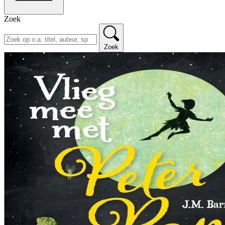
Zoek
Zoek