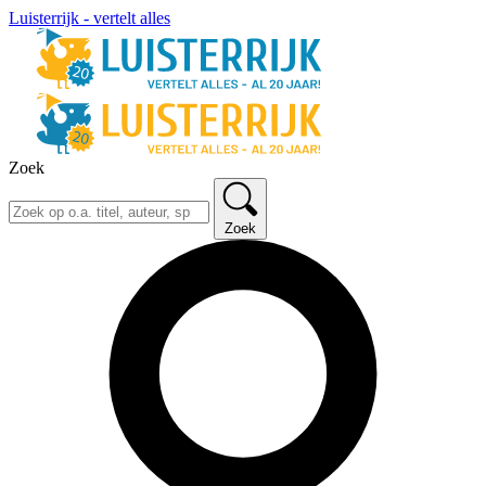
Luisterrijk - vertelt alles
Zoek
Zoek