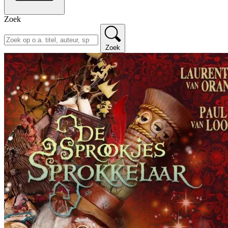
Zoek
Zoek