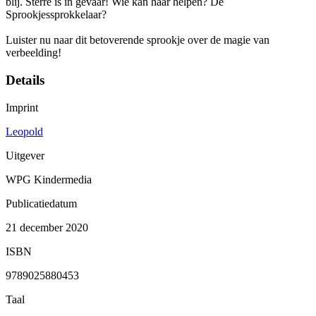
blij. Sterre is in gevaar! Wie kan haar helpen? De
Sprookjessprokkelaar?
Luister nu naar dit betoverende sprookje over de magie van
verbeelding!
Details
Imprint
Leopold
Uitgever
WPG Kindermedia
Publicatiedatum
21 december 2020
ISBN
9789025880453
Taal