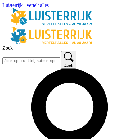
Luisterrijk - vertelt alles
Zoek
Zoek