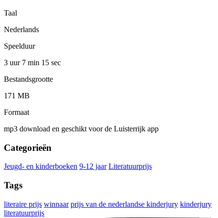
Taal
Nederlands
Speelduur
3 uur 7 min
15 sec
Bestandsgrootte
171 MB
Formaat
mp3 download en geschikt voor de Luisterrijk app
Categorieën
Jeugd- en kinderboeken
9-12 jaar
Literatuurprijs
Tags
literaire prijs
winnaar
prijs van de nederlandse kinderjury
kinderjury
literatuurprijs