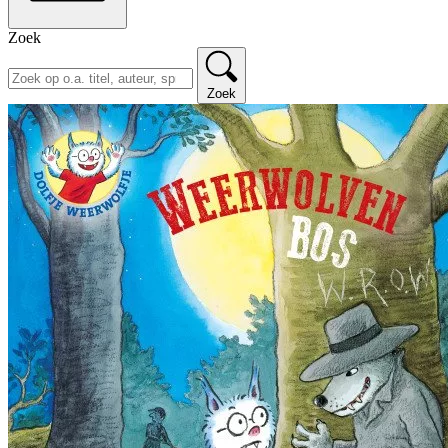
Zoek
Zoek