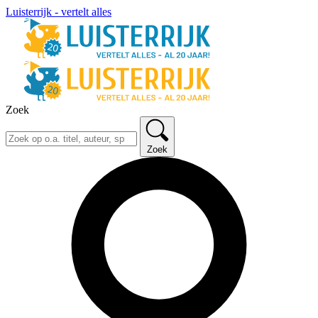
Luisterrijk - vertelt alles
Zoek
Zoek