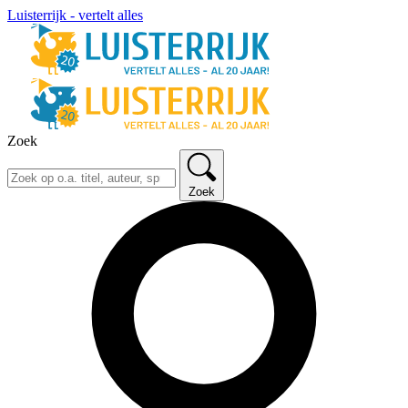
Luisterrijk - vertelt alles
Zoek
Zoek