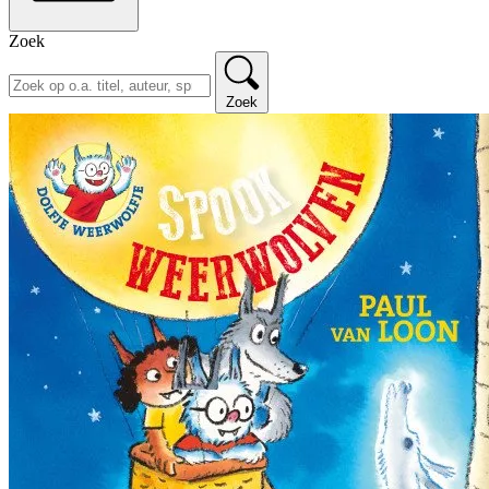
Zoek
Zoek