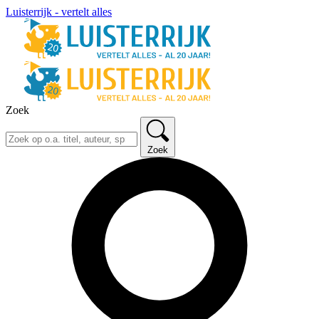
Luisterrijk - vertelt alles
Zoek
Zoek