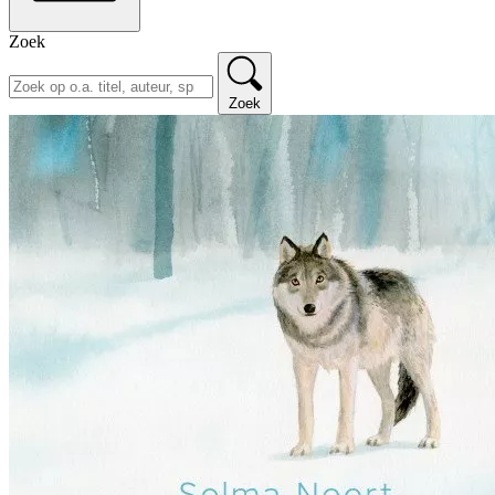
Zoek
Zoek