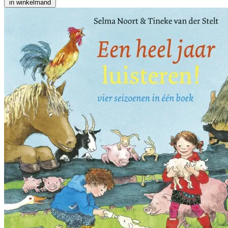
in winkelmand