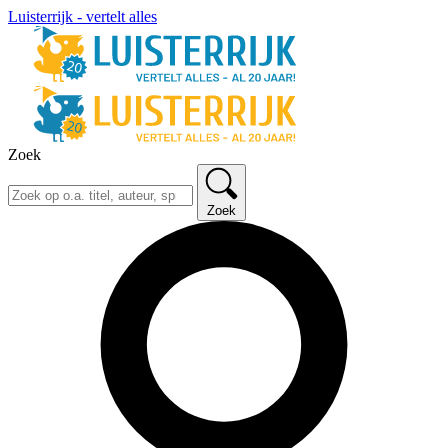
Luisterrijk - vertelt alles
Zoek
Zoek