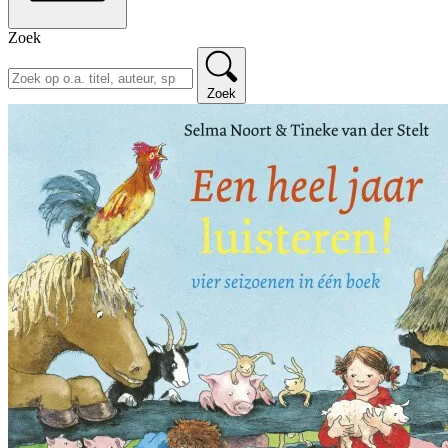
Zoek
Zoek