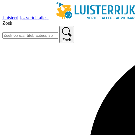
Luisterrijk - vertelt alles
Zoek
Zoek