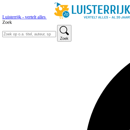
Luisterrijk - vertelt alles
Zoek
Zoek