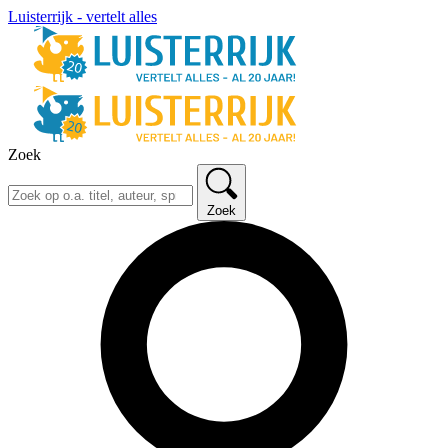
Luisterrijk - vertelt alles
Zoek
Zoek