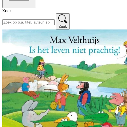
Zoek
Zoek