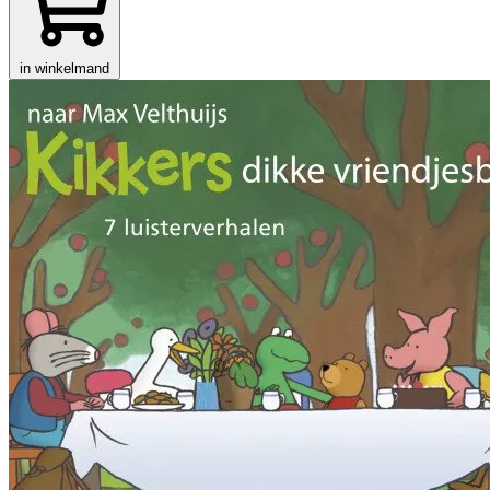
in winkelmand