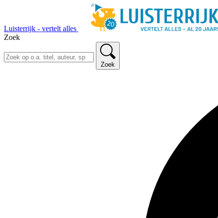
Luisterrijk - vertelt alles
Zoek
Zoek