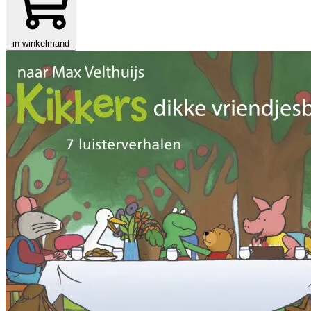
in winkelmand