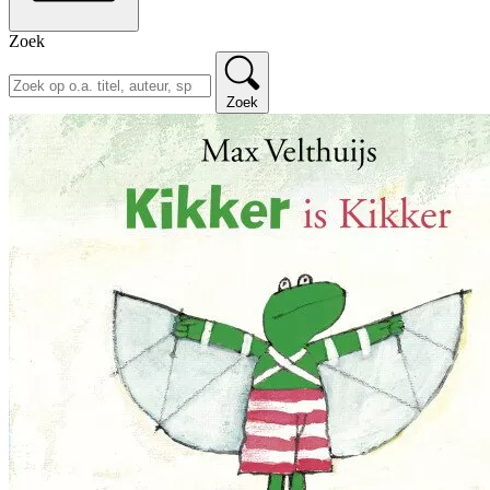
Zoek
Zoek