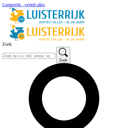
Luisterrijk - vertelt alles
Zoek
Zoek