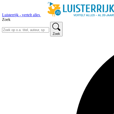
Luisterrijk - vertelt alles
Zoek
Zoek