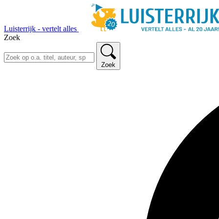
Luisterrijk - vertelt alles
Zoek
Zoek