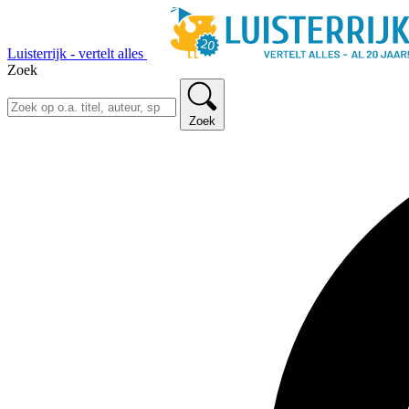
Luisterrijk - vertelt alles
Zoek
Zoek