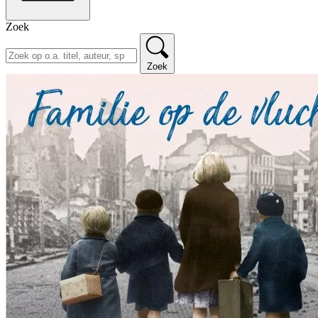
Zoek
Zoek