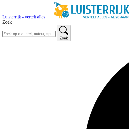
Luisterrijk - vertelt alles
Zoek
Zoek