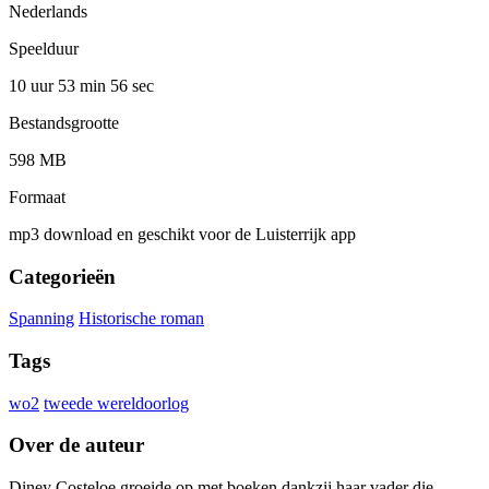
Nederlands
Speelduur
10 uur 53 min
56 sec
Bestandsgrootte
598 MB
Formaat
mp3 download en geschikt voor de Luisterrijk app
Categorieën
Spanning
Historische roman
Tags
wo2
tweede wereldoorlog
Over de auteur
Diney Costeloe groeide op met boeken dankzij haar vader die