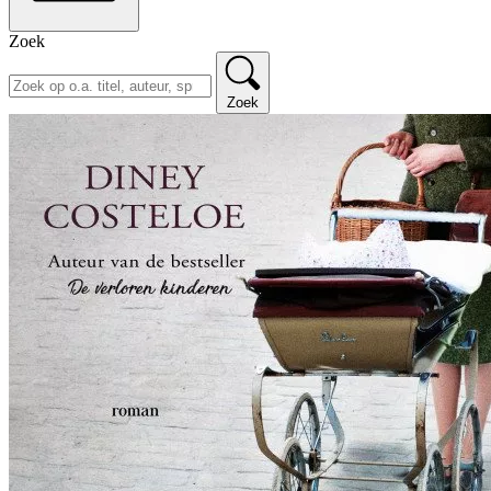
Zoek
Zoek