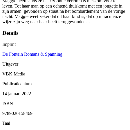
Maggie heeft sinds ze haar zoontje verloren is niets om voor te
leven. Tot haar man op een ochtend thuiskomt met een jongetje in
zijn armen, gevonden op straat na het bombardement van de vorige
nacht. Maggie weet zeker dat dit haar kind is, dat op miraculeuze
wijze zijn weg naar haar heeft teruggevonden…
Details
Imprint
De Fontein Romans & Spanning
Uitgever
VBK Media
Publicatiedatum
14 januari 2022
ISBN
9789026158469
Taal