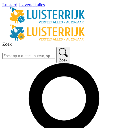
Luisterrijk - vertelt alles
Zoek
Zoek