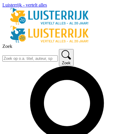
Luisterrijk - vertelt alles
Zoek
Zoek