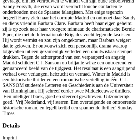
gevraagd om het vertrouwen te winnen van zijn oude schoolvriend
Sandy Forsyth, die ervan wordt verdacht louche contacten te
onderhouden met de Spaanse falangisten. Met enige tegenzin
begeeft Harry zich naar het corrupte Madrid en ontmoet daar Sandy
en diens vriendin Barbara Clare. Barbara heeft haar eigen geheim:
zij is op zoek naar haar vroegere minnaar, de charismatische Bernie
Piper, die met de Internationale Brigades vocht tegen de fascisten.
Hij wordt vermist en zou zijn omgekomen, maar Barbara weigert
dat te geloven. Er ontvouwt zich een persoonlijk drama waarop
lotgevallen uit een gezamenlijk verleden een onuitwisbaar stempel
drukken. Tegen de achtergrond van een verpauperd en angstig
Madrid schildert C.J. Sansom op briljante wijze een ontroerend en
genuanceerd beeld van de tijdgeest. Het resultaat is een aangrijpend
verhaal over verlangen, hebzucht en verraad. Winter in Madrid is
een historische thriller en een romantische vertelling in één. C.J.
SANSOM studeerde Letteren en Geschiedenis aan de Universiteit
van Birmingham. Hij schreef eerder twee Middeleeuwse thrillers.
'Een intelligent boek, goed en sfeervol geschreven. Uitzonderlijk
goed.' Vrij Nederland, vijf sterren 'Een overtuigende en ontroerende
historische roman, en tegelijkertijd een spannende thriller.' Sunday
Times
Details
Imprint