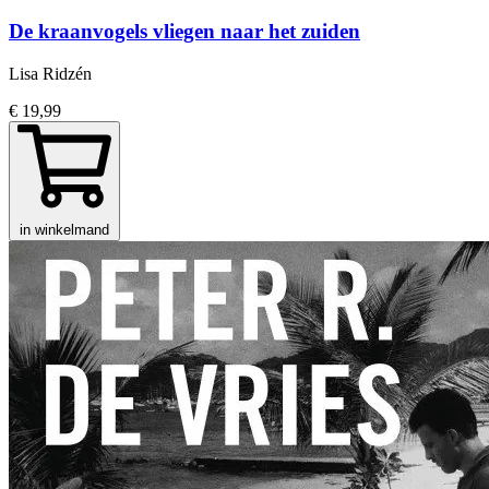
De kraanvogels vliegen naar het zuiden
Lisa Ridzén
€ 19,99
in winkelmand