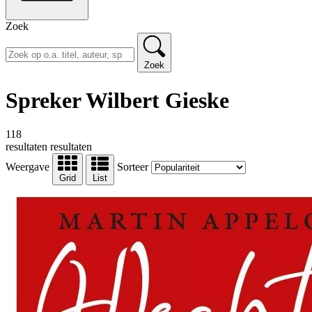
Zoek
Zoek
Spreker Wilbert Gieske
118
resultaten
resultaten
Weergave
Sorteer
Grid
List