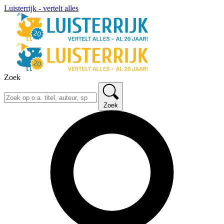
Luisterrijk - vertelt alles
Zoek
Zoek