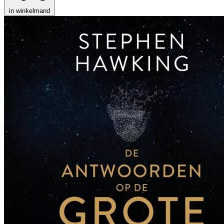
in winkelmand