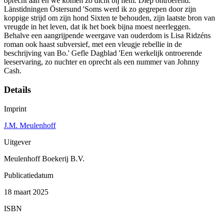
oprecht aan en we komen zo dicht bij hem. Diep ontroerend.'
Länstidningen Östersund 'Soms werd ik zo gegrepen door zijn
koppige strijd om zijn hond Sixten te behouden, zijn laatste bron van
vreugde in het leven, dat ik het boek bijna moest neerleggen.
Behalve een aangrijpende weergave van ouderdom is Lisa Ridzéns
roman ook haast subversief, met een vleugje rebellie in de
beschrijving van Bo.' Gefle Dagblad 'Een werkelijk ontroerende
leeservaring, zo nuchter en oprecht als een nummer van Johnny
Cash.
Details
Imprint
J.M. Meulenhoff
Uitgever
Meulenhoff Boekerij B.V.
Publicatiedatum
18 maart 2025
ISBN