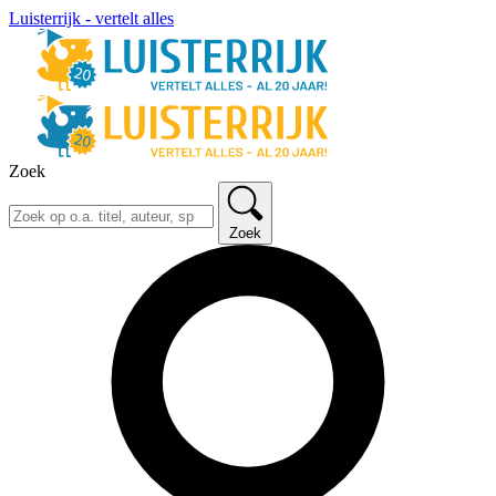
Luisterrijk - vertelt alles
Zoek
Zoek