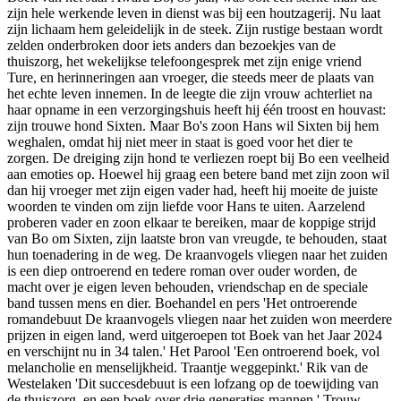
zijn hele werkende leven in dienst was bij een houtzagerij. Nu laat
zijn lichaam hem geleidelijk in de steek. Zijn rustige bestaan wordt
zelden onderbroken door iets anders dan bezoekjes van de
thuiszorg, het wekelijkse telefoongesprek met zijn enige vriend
Ture, en herinneringen aan vroeger, die steeds meer de plaats van
het echte leven innemen. In de leegte die zijn vrouw achterliet na
haar opname in een verzorgingshuis heeft hij één troost en houvast:
zijn trouwe hond Sixten. Maar Bo's zoon Hans wil Sixten bij hem
weghalen, omdat hij niet meer in staat is goed voor het dier te
zorgen. De dreiging zijn hond te verliezen roept bij Bo een veelheid
aan emoties op. Hoewel hij graag een betere band met zijn zoon wil
dan hij vroeger met zijn eigen vader had, heeft hij moeite de juiste
woorden te vinden om zijn liefde voor Hans te uiten. Aarzelend
proberen vader en zoon elkaar te bereiken, maar de koppige strijd
van Bo om Sixten, zijn laatste bron van vreugde, te behouden, staat
hun toenadering in de weg. De kraanvogels vliegen naar het zuiden
is een diep ontroerend en tedere roman over ouder worden, de
macht over je eigen leven behouden, vriendschap en de speciale
band tussen mens en dier. Boehandel en pers 'Het ontroerende
romandebuut De kraanvogels vliegen naar het zuiden won meerdere
prijzen in eigen land, werd uitgeroepen tot Boek van het Jaar 2024
en verschijnt nu in 34 talen.' Het Parool 'Een ontroerend boek, vol
melancholie en menselijkheid. Traantje weggepinkt.' Rik van de
Westelaken 'Dit succesdebuut is een lofzang op de toewijding van
de thuiszorg, en een boek over drie generaties mannen.' Trouw