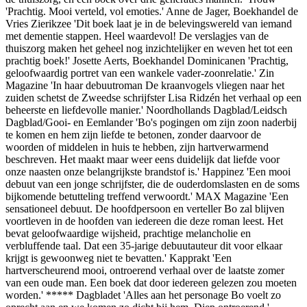
'Prachtig. Mooi verteld, vol emoties.' Anne de Jager, Boekhandel de
Vries Zierikzee 'Dit boek laat je in de belevingswereld van iemand
met dementie stappen. Heel waardevol! De verslagjes van de
thuiszorg maken het geheel nog inzichtelijker en weven het tot een
prachtig boek!' Josette Aerts, Boekhandel Dominicanen 'Prachtig,
geloofwaardig portret van een wankele vader-zoonrelatie.' Zin
Magazine 'In haar debuutroman De kraanvogels vliegen naar het
zuiden schetst de Zweedse schrijfster Lisa Ridzén het verhaal op een
beheerste en liefdevolle manier.' Noordhollands Dagblad/Leidsch
Dagblad/Gooi- en Eemlander 'Bo's pogingen om zijn zoon naderbij
te komen en hem zijn liefde te betonen, zonder daarvoor de
woorden of middelen in huis te hebben, zijn hartverwarmend
beschreven. Het maakt maar weer eens duidelijk dat liefde voor
onze naasten onze belangrijkste brandstof is.' Happinez 'Een mooi
debuut van een jonge schrijfster, die de ouderdomslasten en de soms
bijkomende betutteling treffend verwoordt.' MAX Magazine 'Een
sensationeel debuut. De hoofdpersoon en verteller Bo zal blijven
voortleven in de hoofden van iedereen die deze roman leest. Het
bevat geloofwaardige wijsheid, prachtige melancholie en
verbluffende taal. Dat een 35-jarige debuutauteur dit voor elkaar
krijgt is gewoonweg niet te bevatten.' Kapprakt 'Een
hartverscheurend mooi, ontroerend verhaal over de laatste zomer
van een oude man. Een boek dat door iedereen gelezen zou moeten
worden.' ***** Dagbladet 'Alles aan het personage Bo voelt zo