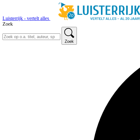
Luisterrijk - vertelt alles
Zoek
Zoek