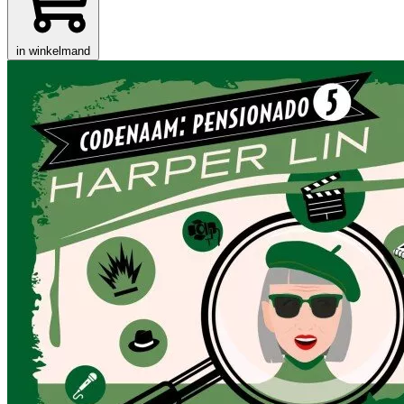
in winkelmand