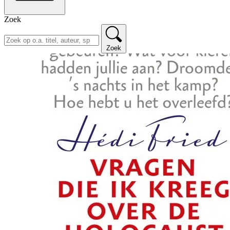
Zoek
Zoek