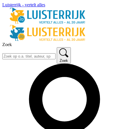
Luisterrijk - vertelt alles
Zoek
Zoek