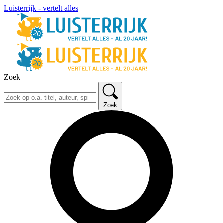
Luisterrijk - vertelt alles
Zoek
Zoek