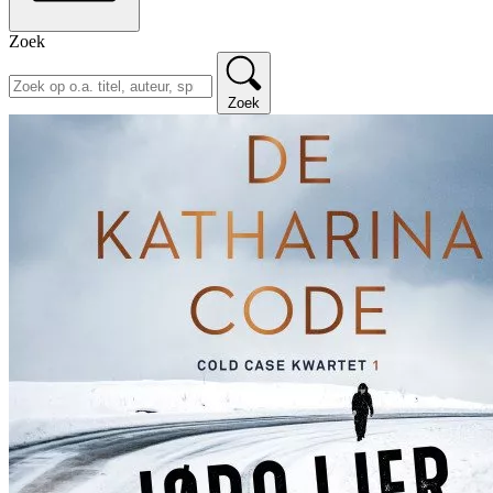
Zoek
Zoek