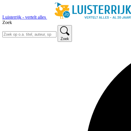
Luisterrijk - vertelt alles
Zoek
Zoek