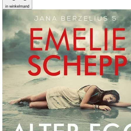
in winkelmand