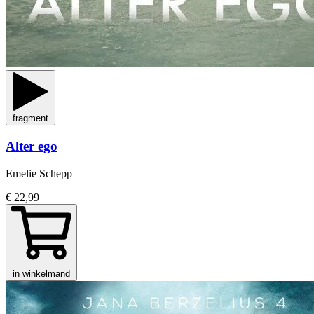
fragment
Alter ego
Emelie Schepp
€ 22,99
in winkelmand