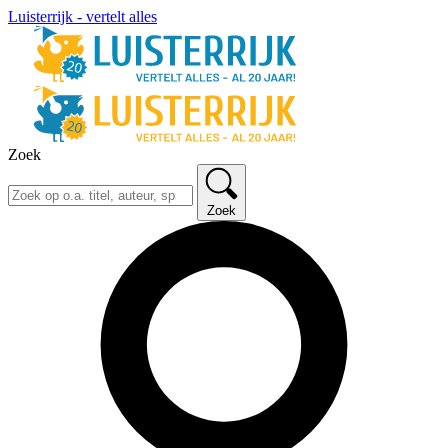
Luisterrijk - vertelt alles
Zoek
Zoek