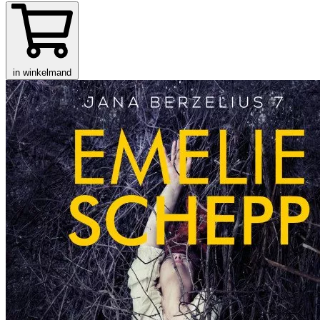
in winkelmand