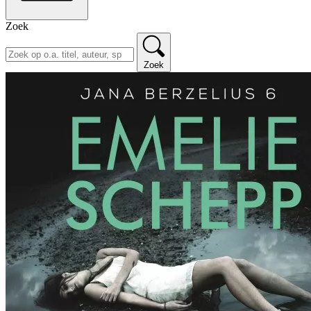
Zoek
Zoek