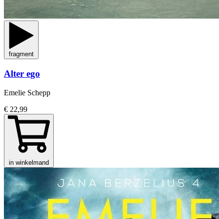
fragment
Alter ego
Emelie Schepp
€ 22,99
in winkelmand