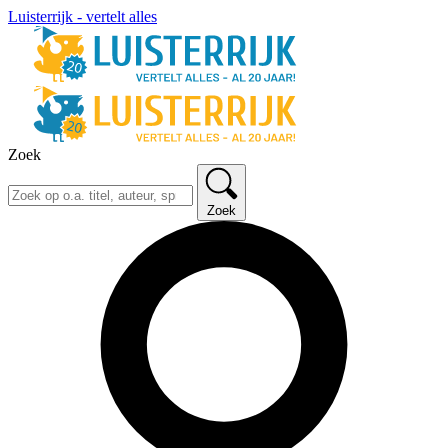
Luisterrijk - vertelt alles
Zoek
Zoek