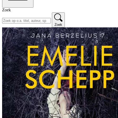
Zoek
Zoek