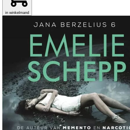
in winkelmand