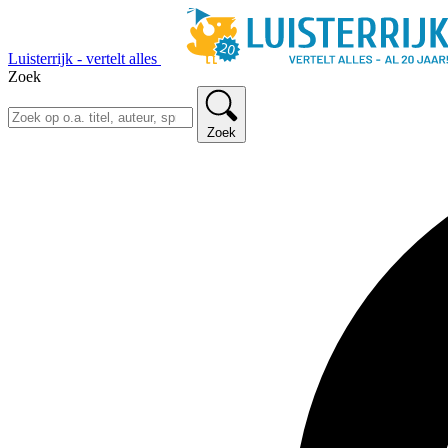
Luisterrijk - vertelt alles
Zoek
Zoek