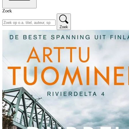
Zoek
Zoek