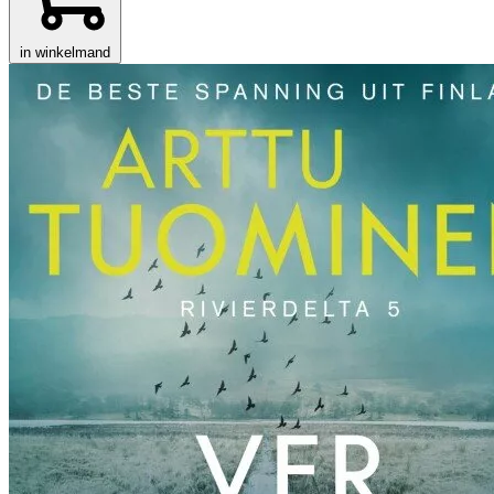
in winkelmand