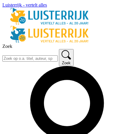
Luisterrijk - vertelt alles
Zoek
Zoek