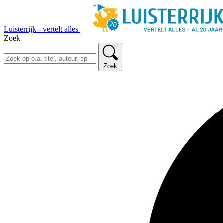
Luisterrijk - vertelt alles
Zoek
Zoek