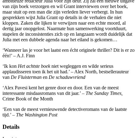
ambitieuze redacteur Julia voor zijn deur. Zij zal een nieuwe uitgave
van zijn boek verzorgen en wil Grant interviewen over het boek,
maar stuit op een man die zijn verleden liever verbergt. In hun
gesprekken wijst Julia Grant op details in de verhalen die niet
kloppen. Zaken die lijken te verwijzen naar een echte moord, al
dertig jaar onopgelost. Naarmate hun samenwerking voortduurt,
stapelen de inconsistenties zich op en langzaam wordt duidelijk dat
Julia met een dubbele agenda naar het eiland is gekomen…
‘Wanneer las je voor het laatst een écht originele thriller? Dit is er zo
één!’ – A.J. Finn
‘Ik kon
Het achtste boek
niet wegleggen en wilde serieus
applaudisseren toen ik het uit had.’ – Alex North, bestsellerauteur
van
De Fluisterman
en
De schaduwvriend
‘Alex Pavesi kent het genre door en door. Een van de meest
interessante misdaasromans van dit jaar.’ –
The Sunday Times,
Crime Book of the Month
‘Een van de meest vernieuwende detectiveromans van de laatste
tijd.’ –
The Washington Post
Details