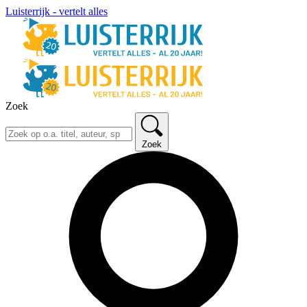
Luisterrijk - vertelt alles
Zoek
Zoek