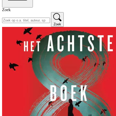
Zoek
Zoek