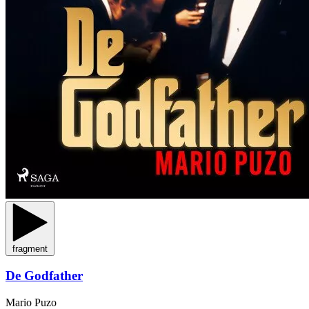
fragment
De Godfather
Mario Puzo