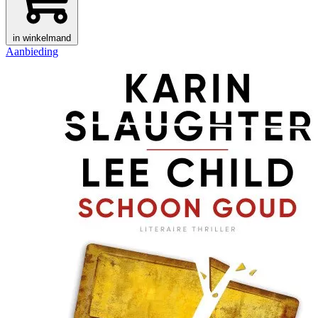
in winkelmand
Aanbieding