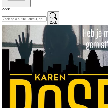
Zoek
Zoek