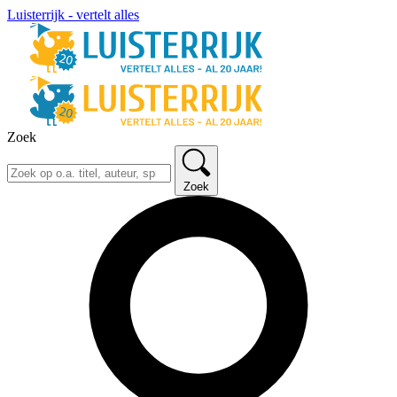
Luisterrijk - vertelt alles
Zoek
Zoek