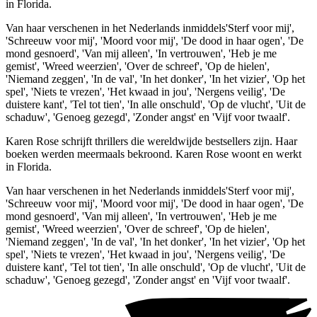
in Florida.
Van haar verschenen in het Nederlands inmiddels'Sterf voor mij',
'Schreeuw voor mij', 'Moord voor mij', 'De dood in haar ogen', 'De
mond gesnoerd', 'Van mij alleen', 'In vertrouwen', 'Heb je me
gemist', 'Wreed weerzien', 'Over de schreef', 'Op de hielen',
'Niemand zeggen', 'In de val', 'In het donker', 'In het vizier', 'Op het
spel', 'Niets te vrezen', 'Het kwaad in jou', 'Nergens veilig', 'De
duistere kant', 'Tel tot tien', 'In alle onschuld', 'Op de vlucht', 'Uit de
schaduw', 'Genoeg gezegd', 'Zonder angst' en 'Vijf voor twaalf'.
Karen Rose schrijft thrillers die wereldwijde bestsellers zijn. Haar
boeken werden meermaals bekroond. Karen Rose woont en werkt
in Florida.
Van haar verschenen in het Nederlands inmiddels'Sterf voor mij',
'Schreeuw voor mij', 'Moord voor mij', 'De dood in haar ogen', 'De
mond gesnoerd', 'Van mij alleen', 'In vertrouwen', 'Heb je me
gemist', 'Wreed weerzien', 'Over de schreef', 'Op de hielen',
'Niemand zeggen', 'In de val', 'In het donker', 'In het vizier', 'Op het
spel', 'Niets te vrezen', 'Het kwaad in jou', 'Nergens veilig', 'De
duistere kant', 'Tel tot tien', 'In alle onschuld', 'Op de vlucht', 'Uit de
schaduw', 'Genoeg gezegd', 'Zonder angst' en 'Vijf voor twaalf'.