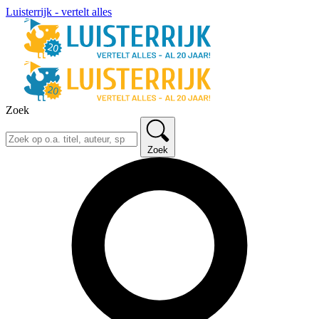
Luisterrijk - vertelt alles
Zoek
Zoek