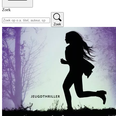
Zoek
Zoek