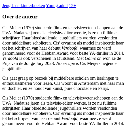
Jeugd- en kinderboeken
Young adult
12+
Over de auteur
Cis Meijer (1970) studeerde film- en televisiewetenschappen aan de
UvA. Nadat ze jaren als televisie-editor werkte, is ze nu fulltime
schrijfster. Haar bloedstollende jeugdthrillers worden verslonden
door middelbare scholieren. Cis’ ervaring als model inspireerde haar
tot het schrijven van haar debuut
Verdoofd
, waarmee ze werd
genomineerd voor de Hebban Award voor beste YA-thriller in 2014.
Verdoofd
is ook verschenen in Duitsland. Met
Game on
won ze de
Prijs van de Jonge Jury 2023.
No escape
is Cis Meijers negende
jeugdthriller.
Cis gaat graag op bezoek bij middelbare scholen om leerlingen te
enthousiasmeren voor lezen. Cis woont in Amsterdam met haar man
en dochter, en ze houdt van kunst, pure chocolade en Parijs.
Cis Meijer (1970) studeerde film- en televisiewetenschappen aan de
UvA. Nadat ze jaren als televisie-editor werkte, is ze nu fulltime
schrijfster. Haar bloedstollende jeugdthrillers worden verslonden
door middelbare scholieren. Cis’ ervaring als model inspireerde haar
tot het schrijven van haar debuut
Verdoofd
, waarmee ze werd
genomineerd voor de Hebban Award voor beste YA-thriller in 2014.