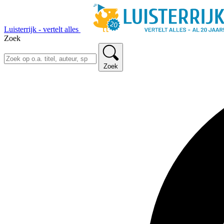
Luisterrijk - vertelt alles
Zoek
Zoek