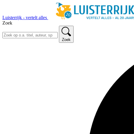
Luisterrijk - vertelt alles
Zoek
Zoek