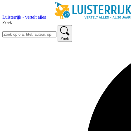
Luisterrijk - vertelt alles
Zoek
Zoek