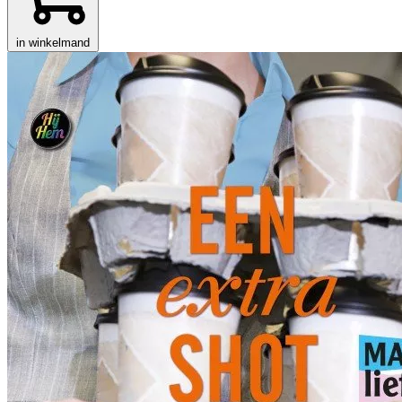
in winkelmand