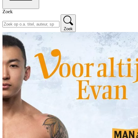
Zoek
Zoek