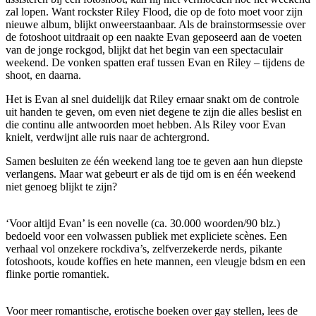
zal lopen. Want rockster Riley Flood, die op de foto moet voor zijn
nieuwe album, blijkt onweerstaanbaar. Als de brainstormsessie over
de fotoshoot uitdraait op een naakte Evan geposeerd aan de voeten
van de jonge rockgod, blijkt dat het begin van een spectaculair
weekend. De vonken spatten eraf tussen Evan en Riley – tijdens de
shoot, en daarna.
Het is Evan al snel duidelijk dat Riley ernaar snakt om de controle
uit handen te geven, om even niet degene te zijn die alles beslist en
die continu alle antwoorden moet hebben. Als Riley voor Evan
knielt, verdwijnt alle ruis naar de achtergrond.
Samen besluiten ze één weekend lang toe te geven aan hun diepste
verlangens. Maar wat gebeurt er als de tijd om is en één weekend
niet genoeg blijkt te zijn?
‘Voor altijd Evan’ is een novelle (ca. 30.000 woorden/90 blz.)
bedoeld voor een volwassen publiek met expliciete scènes. Een
verhaal vol onzekere rockdiva’s, zelfverzekerde nerds, pikante
fotoshoots, koude koffies en hete mannen, een vleugje bdsm en een
flinke portie romantiek.
Voor meer romantische, erotische boeken over gay stellen, lees de