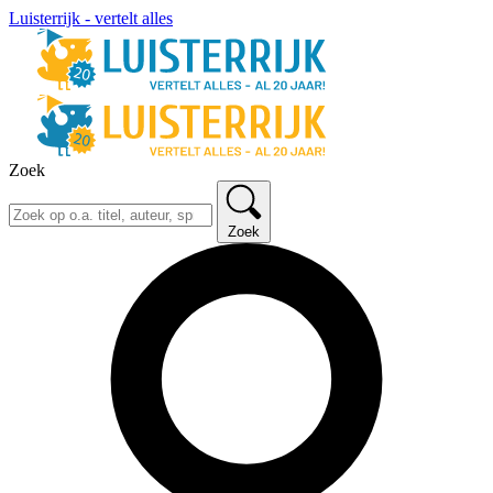
Luisterrijk - vertelt alles
Zoek
Zoek