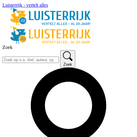
Luisterrijk - vertelt alles
Zoek
Zoek