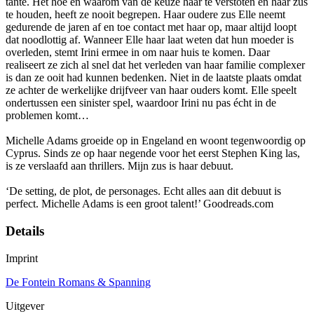
tante. Het hoe en waarom van de keuze haar te verstoten en haar zus
te houden, heeft ze nooit begrepen. Haar oudere zus Elle neemt
gedurende de jaren af en toe contact met haar op, maar altijd loopt
dat noodlottig af. Wanneer Elle haar laat weten dat hun moeder is
overleden, stemt Irini ermee in om naar huis te komen. Daar
realiseert ze zich al snel dat het verleden van haar familie complexer
is dan ze ooit had kunnen bedenken. Niet in de laatste plaats omdat
ze achter de werkelijke drijfveer van haar ouders komt. Elle speelt
ondertussen een sinister spel, waardoor Irini nu pas écht in de
problemen komt…
Michelle Adams groeide op in Engeland en woont tegenwoordig op
Cyprus. Sinds ze op haar negende voor het eerst Stephen King las,
is ze verslaafd aan thrillers. Mijn zus is haar debuut.
‘De setting, de plot, de personages. Echt alles aan dit debuut is
perfect. Michelle Adams is een groot talent!’ Goodreads.com
Details
Imprint
De Fontein Romans & Spanning
Uitgever