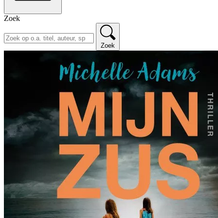
Zoek
Zoek