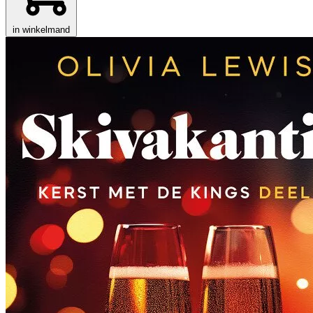
in winkelmand