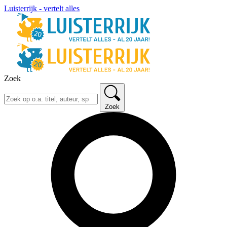
Luisterrijk - vertelt alles
Zoek
Zoek