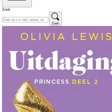
Zoek
Zoek