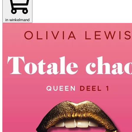
in winkelmand