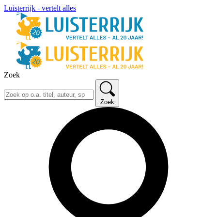
Luisterrijk - vertelt alles
Zoek
Zoek