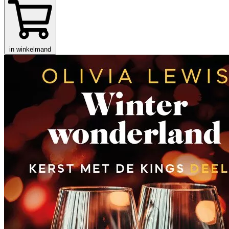
in winkelmand