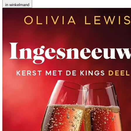
in winkelmand