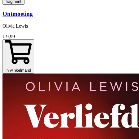
fragment
Ontmoeting
Olivia Lewis
€ 9,99
in winkelmand