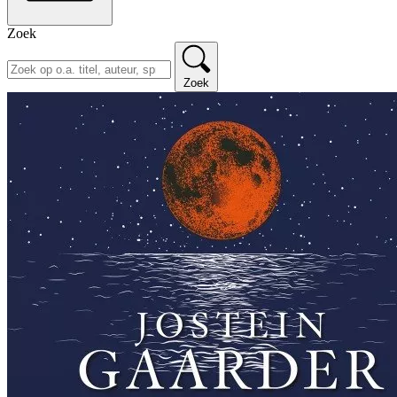
Zoek
Zoek