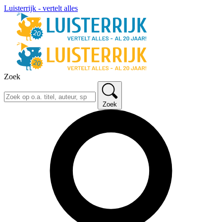
Luisterrijk - vertelt alles
Zoek
Zoek