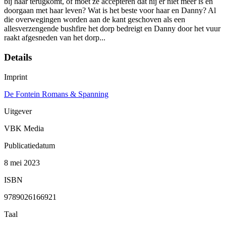
bij haar terugkomt, of moet ze accepteren dat hij er niet meer is en
doorgaan met haar leven? Wat is het beste voor haar en Danny? Al
die overwegingen worden aan de kant geschoven als een
allesverzengende bushfire het dorp bedreigt en Danny door het vuur
raakt afgesneden van het dorp...
Details
Imprint
De Fontein Romans & Spanning
Uitgever
VBK Media
Publicatiedatum
8 mei 2023
ISBN
9789026166921
Taal