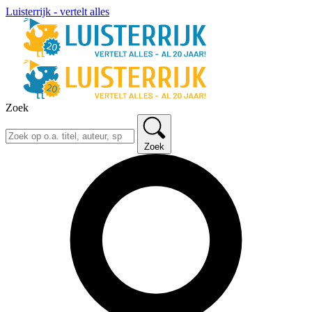
Luisterrijk - vertelt alles
Zoek
Zoek