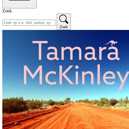
Zoek
Zoek