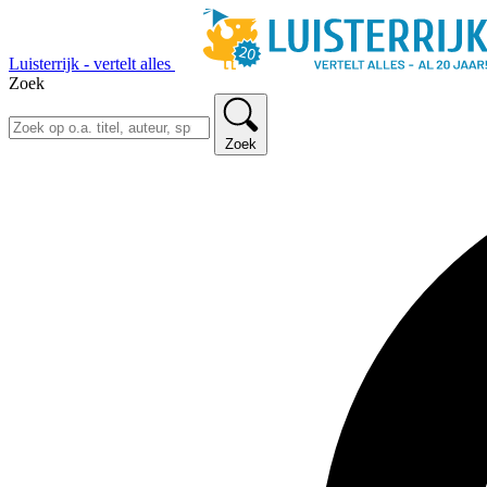
Luisterrijk - vertelt alles
Zoek
Zoek