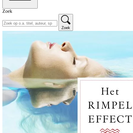
Zoek
Zoek