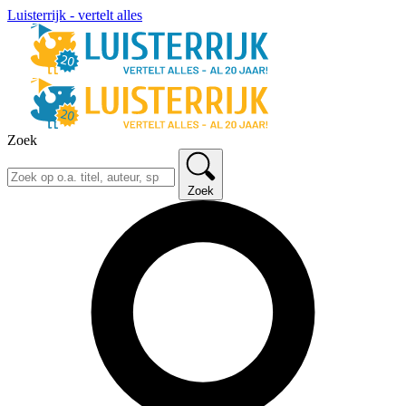
Luisterrijk - vertelt alles
Zoek
Zoek