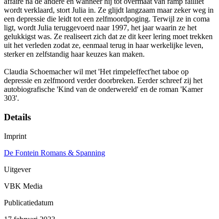
affaire na de andere en wanneer hij tot overmaat van ramp failliet
wordt verklaard, stort Julia in. Ze glijdt langzaam maar zeker weg in
een depressie die leidt tot een zelfmoordpoging. Terwijl ze in coma
ligt, wordt Julia teruggevoerd naar 1997, het jaar waarin ze het
gelukkigst was. Ze realiseert zich dat ze dit keer lering moet trekken
uit het verleden zodat ze, eenmaal terug in haar werkelijke leven,
sterker en zelfstandig haar keuzes kan maken.
Claudia Schoemacher wil met 'Het rimpeleffect'het taboe op
depressie en zelfmoord verder doorbreken. Eerder schreef zij het
autobiografische 'Kind van de onderwereld' en de roman 'Kamer
303'.
Details
Imprint
De Fontein Romans & Spanning
Uitgever
VBK Media
Publicatiedatum