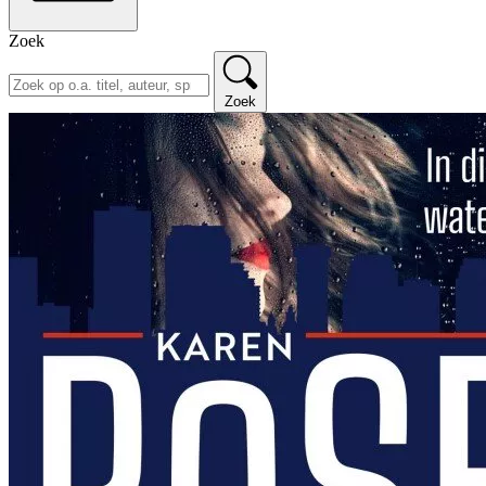
Zoek
Zoek