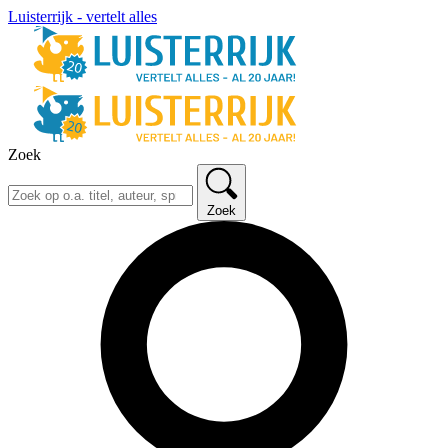
Luisterrijk - vertelt alles
Zoek
Zoek