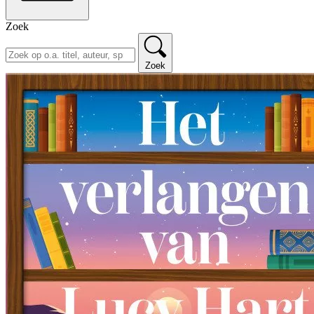
Zoek
Zoek