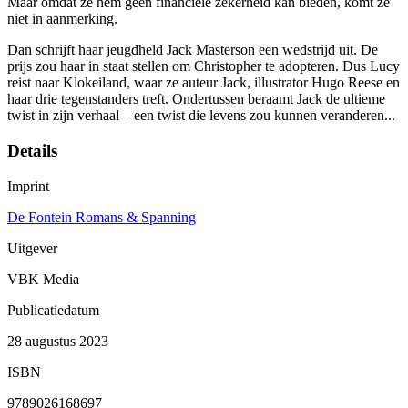
Maar omdat ze hem geen financiële zekerheid kan bieden, komt ze
niet in aanmerking.
Dan schrijft haar jeugdheld Jack Masterson een wedstrijd uit. De
prijs zou haar in staat stellen om Christopher te adopteren. Dus Lucy
reist naar Klokeiland, waar ze auteur Jack, illustrator Hugo Reese en
haar drie tegenstanders treft. Ondertussen beraamt Jack de ultieme
twist in zijn verhaal – een twist die levens zou kunnen veranderen...
Details
Imprint
De Fontein Romans & Spanning
Uitgever
VBK Media
Publicatiedatum
28 augustus 2023
ISBN
9789026168697