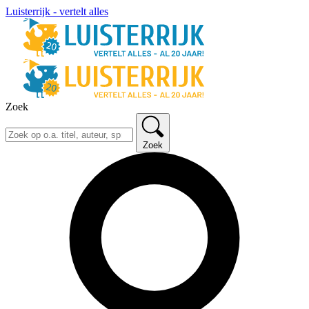
Luisterrijk - vertelt alles
Zoek
Zoek