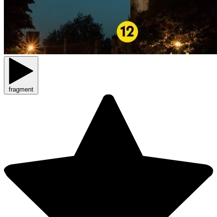
fragment