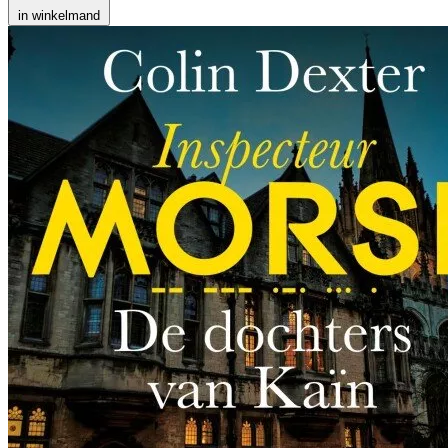
in winkelmand