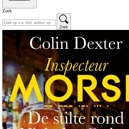
Zoek
Zoek