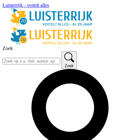
Luisterrijk - vertelt alles
Zoek
Zoek