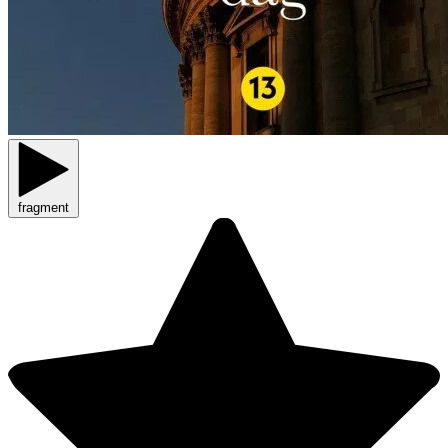
fragment