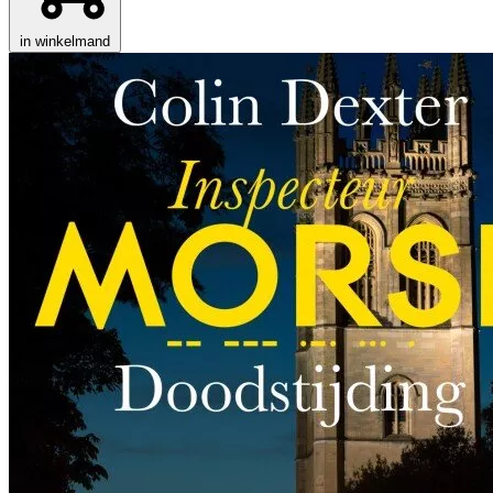
in winkelmand