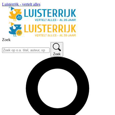
Luisterrijk - vertelt alles
Zoek
Zoek