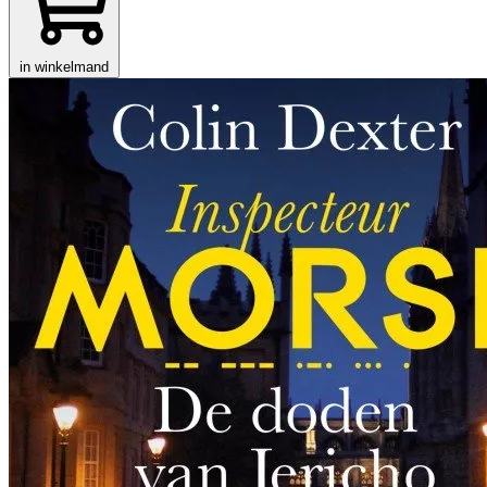
in winkelmand