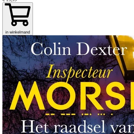
in winkelmand