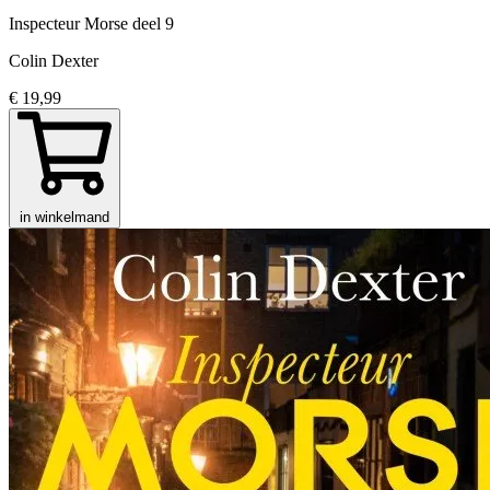
Inspecteur Morse
deel 9
Colin Dexter
€ 19,99
in winkelmand