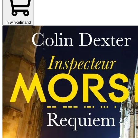
in winkelmand