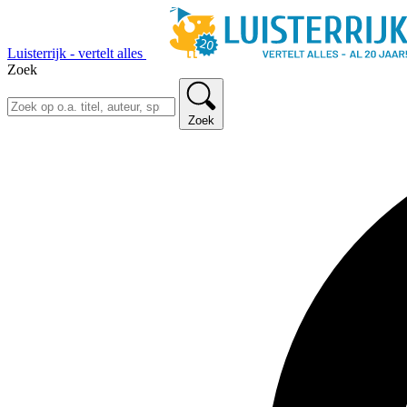
Luisterrijk - vertelt alles
Zoek
Zoek