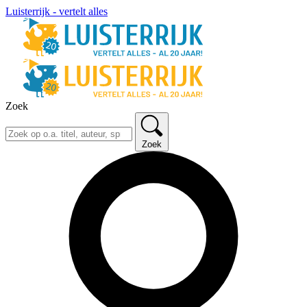
Luisterrijk - vertelt alles
Zoek
Zoek