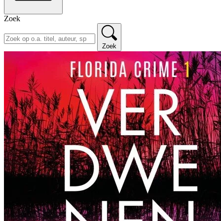
Zoek
Zoek