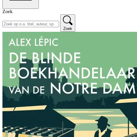
Zoek
Zoek