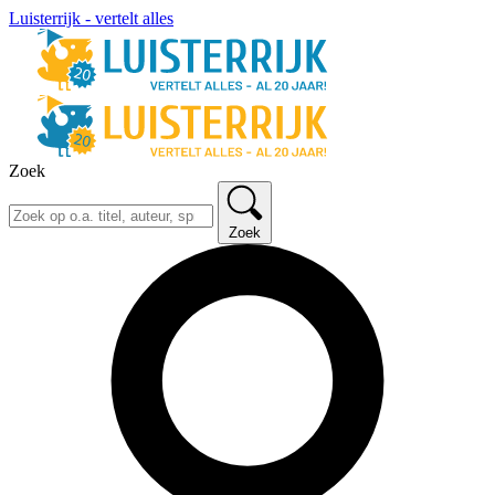
Luisterrijk - vertelt alles
Zoek
Zoek